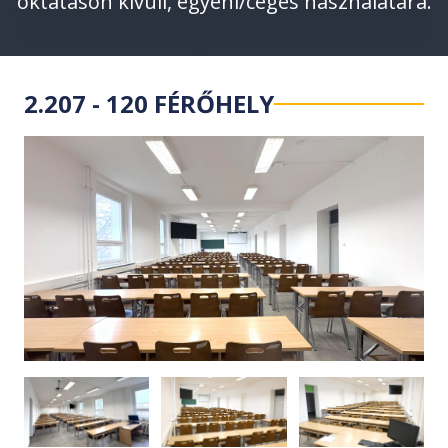
oktatáson kívüli, egyéni/céges használatára.
2.207 - 120 FÉRŐHELY