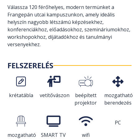
Válassza 120 férőhelyes, modern termünket a
Frangepán utcai kampuszunkon, amely ideális
helyszín nagyobb létszámú képzésekhez,
konferenciákhoz, előadásokhoz, szemináriumokhoz,
workshopokhoz, díjátadókhoz és tanulmányi
versenyekhez.
FELSZERELÉS
krétatábla
vetítővászon
beépített
mozgatható
projektor
berendezés
PC
mozgatható
SMART TV
wifi