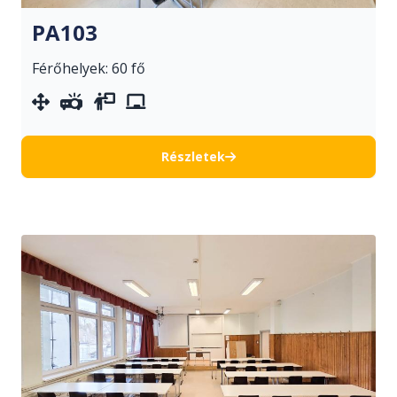
PA103
Férőhelyek: 60 fő
mozgatható berendezés
projektor
vetítővászon
whiteboard
Részletek