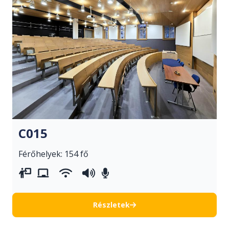
C015
Férőhelyek: 154 fő
vetítővászon
whiteboard
wifi
hangosítás
asztali mikrofonok
Részletek