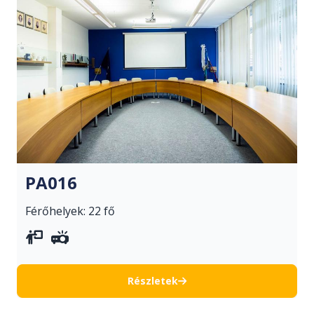
PA016
Férőhelyek: 22 fő
vetítővászon
projektor
Részletek