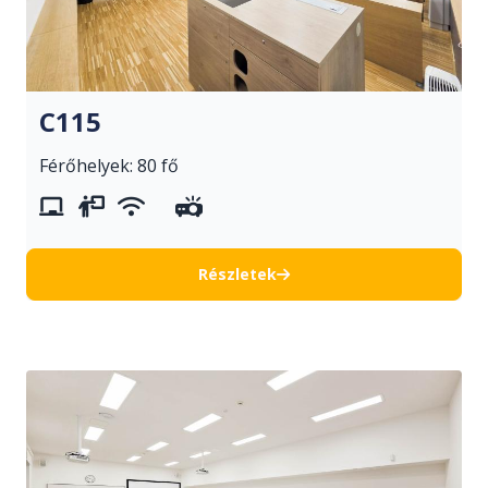
C115
Férőhelyek: 80 fő
whiteboard
vetítővászon
wifi
projektor
Részletek