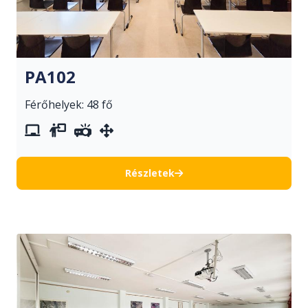
PA102
Férőhelyek: 48 fő
whiteboard
vetítővászon
projektor
mozgatható berendezés
Részletek