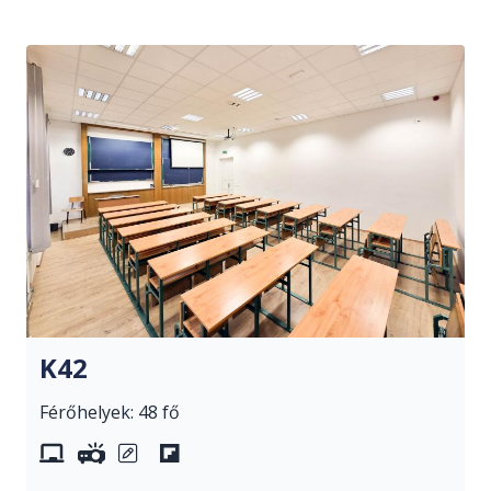
K42
Férőhelyek: 48 fő
whiteboard
projektor
krétatábla
előadói asztal