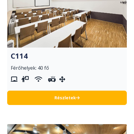
C114
Férőhelyek: 40 fő
whiteboard
vetítővászon
wifi
projektor
mozgatható berendezés
Részletek