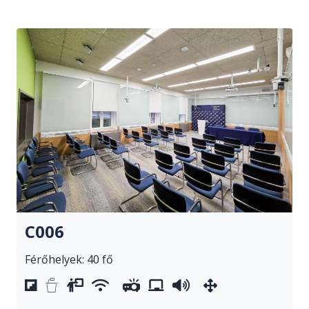
C006
Férőhelyek: 40 fő
előadói asztal
pulpitus
vetítővászon
wifi
projektor
whiteboard
hangosítás
mozgatható ber