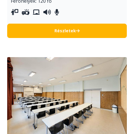
Férőhelyek: 120 fő
vetítővászon
projektor
whiteboard
hangosítás
asztali mikrofonok
Részletek