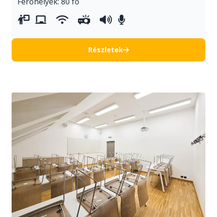
Férőhelyek: 80 fő
vetítővászon
whiteboard
wifi
projektor
hangosítás
asztali mikrofonok
Részletek