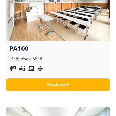
PA100
Férőhelyek: 66 fő
vetítővászon
projektor
whiteboard
mozgatható berendezés
Részletek