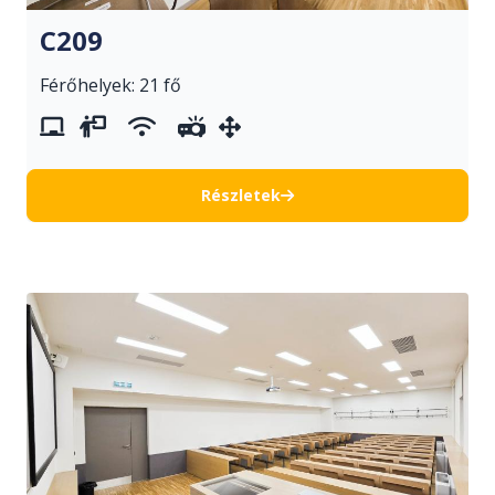
C209
Férőhelyek: 21 fő
whiteboard
vetítővászon
wifi
projektor
mozgatható berendezés
Részletek