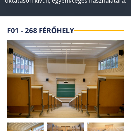
oktatáson kívüli, egyéni/céges használatára.
F01 - 268 FÉRŐHELY