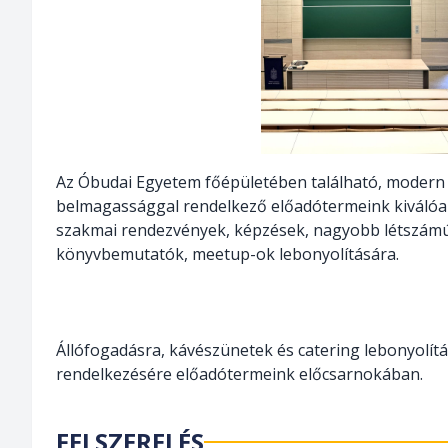
Az Óbudai Egyetem főépületében található, modern 
belmagassággal rendelkező előadótermeink kiválóa
szakmai rendezvények, képzések, nagyobb létszámú
könyvbemutatók, meetup-ok lebonyolítására.
Állófogadásra, kávészünetek és catering lebonyolítás
rendelkezésére előadótermeink előcsarnokában.
FELSZERELÉS