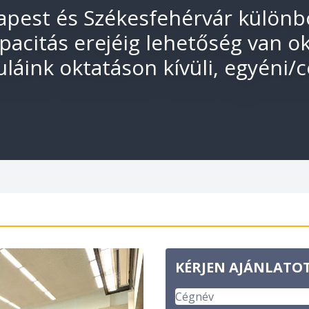
est és Székesfehérvár különbö
pacitás erejéig lehetőség van o
láink oktatáson kívüli, egyéni/
KÉRJEN AJÁNLATO