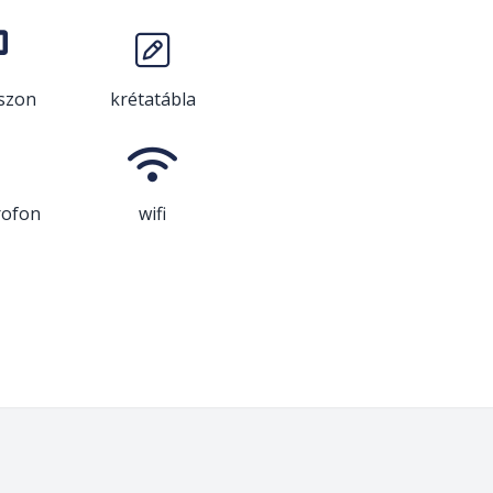
ászon
krétatábla
rofon
wifi