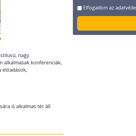
Elfogadom az adatvédel
stílusú, nagy
n alkalmasak konferenciák,
 előadások,
ára is alkalmas tér áll