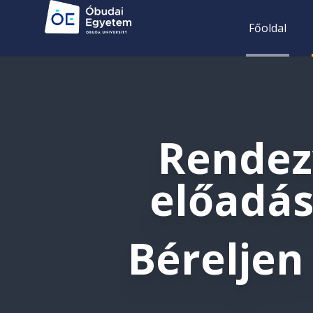
Főoldal
Rendez
előadá
Bérelje