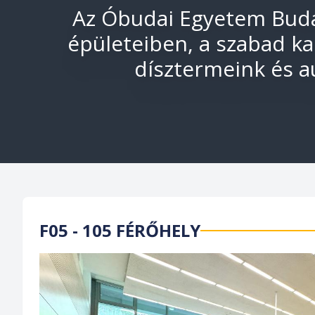
Az Óbudai Egyetem Budap
épületeiben, a szabad ka
dísztermeink és au
F05 - 105 FÉRŐHELY