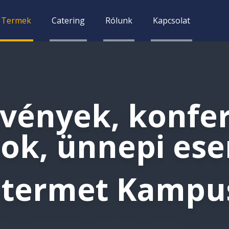
Termek
Catering
Rólunk
Kapcsolat
vények, konfer
sok, ünnepi es
n termet Kampu