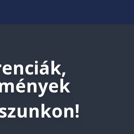
enciák,
emények
szunkon!