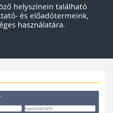
ző helyszínein található
ktató- és előadótermeink,
céges használatára.
T