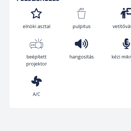
elnöki asztal
pulpitus
vetítőv
beépített
hangosítás
kézi mik
projektor
A/C