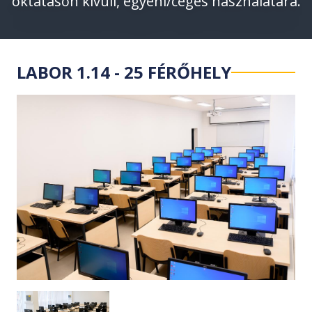
oktatáson kívüli, egyéni/céges használatára.
LABOR 1.14 - 25 FÉRŐHELY