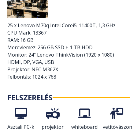
25 x Lenovo M70q Intel Corei5-11400T, 1,3 GHz
CPU Mark: 13367
RAM: 16 GB
Merevlemez: 256 GB SSD + 1 TB HDD
Monitor: 24” Lenovo ThinkVision (1920 x 1080)
HDMI, DP, VGA, USB
Projektor: NEC M362X
Felbontás: 1024 x 768
FELSZERELÉS
Asztali PC-k
projektor
whiteboard
vetítővászon