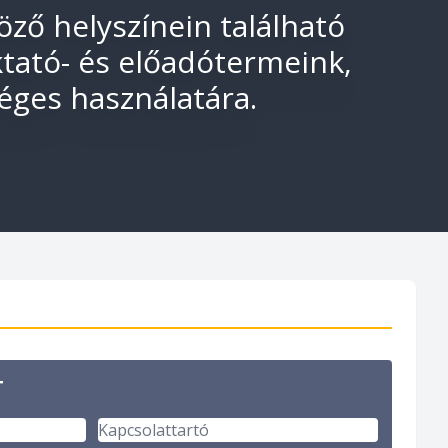
ző helyszínein található
ktató- és előadótermeink,
céges használatára.
T