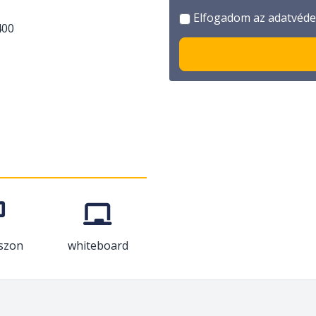
Elfogadom az adatvédel
400
ászon
whiteboard