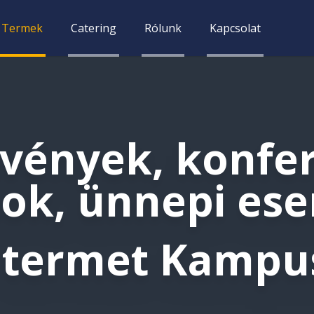
Termek
Catering
Rólunk
Kapcsolat
vények, konfer
sok, ünnepi es
n termet Kampu