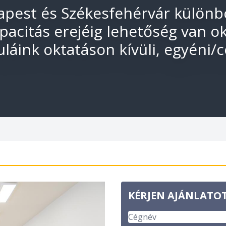
est és Székesfehérvár különbö
pacitás erejéig lehetőség van o
láink oktatáson kívüli, egyéni/
KÉRJEN AJÁNLATO