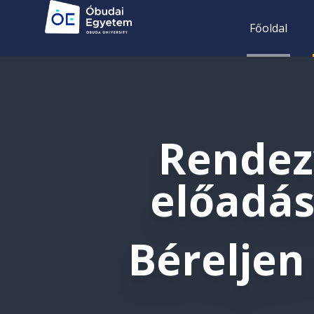
Főoldal
Rendez
előadá
Bérelje