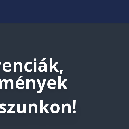
enciák,
emények
szunkon!