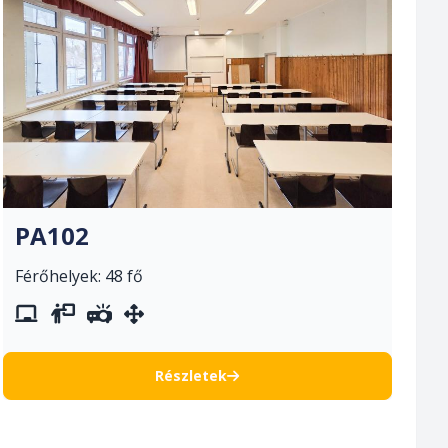
PA102
Férőhelyek: 48 fő
whiteboard
vetítővászon
projektor
mozgatható berendezés
Részletek