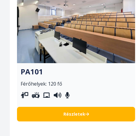
PA101
Férőhelyek: 120 fő
vetítővászon
projektor
whiteboard
hangosítás
asztali mikrofonok
Részletek