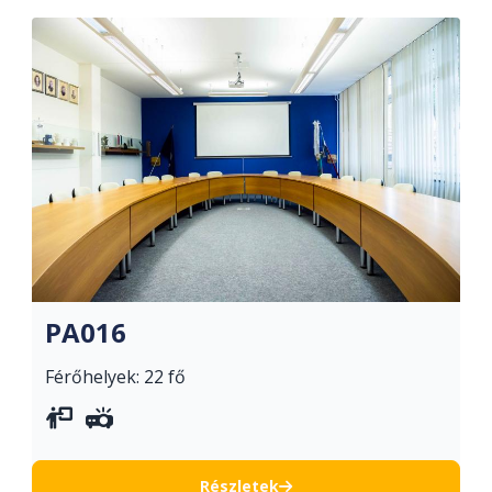
PA016
Férőhelyek: 22 fő
vetítővászon
projektor
Részletek