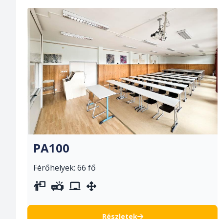
PA100
Férőhelyek: 66 fő
vetítővászon
projektor
whiteboard
mozgatható berendezés
Részletek