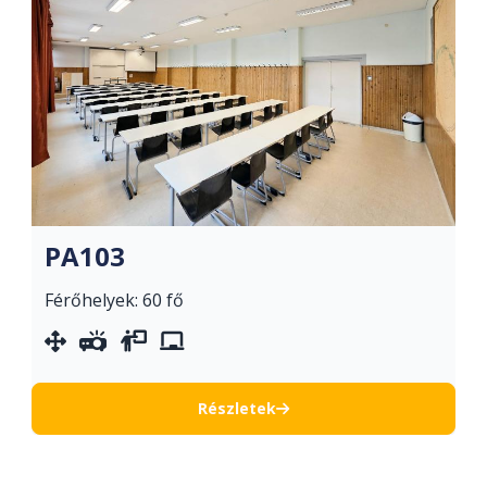
PA103
Férőhelyek: 60 fő
mozgatható berendezés
projektor
vetítővászon
whiteboard
Részletek